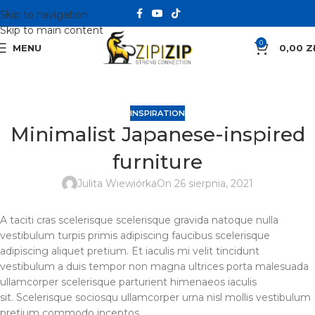
Skip to navigation
Skip to main content
0
MENU
0,00
Z
INSPIRATION
Minimalist Japanese-inspired
furniture
Julita Wiewiórka
On 26 sierpnia, 2021
A taciti cras scelerisque scelerisque gravida natoque nulla
vestibulum turpis primis adipiscing faucibus scelerisque
adipiscing aliquet pretium. Et iaculis mi velit tincidunt
vestibulum a duis tempor non magna ultrices porta malesuada
ullamcorper scelerisque parturient himenaeos iaculis
sit. Scelerisque sociosqu ullamcorper urna nisl mollis vestibulum
pretium commodo inceptos.